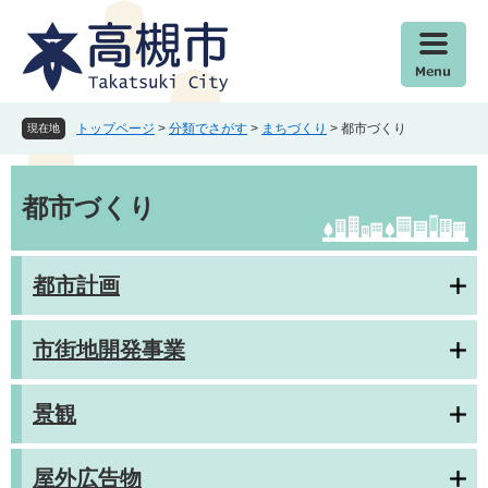
ペ
メ
ー
ニ
ジ
ュ
の
ー
先
を
頭
飛
トップページ
>
分類でさがす
>
まちづくり
>
都市づくり
現在地
で
ば
す
し
本
。
て
文
都市づくり
本
文
へ
都市計画
市街地開発事業
景観
屋外広告物