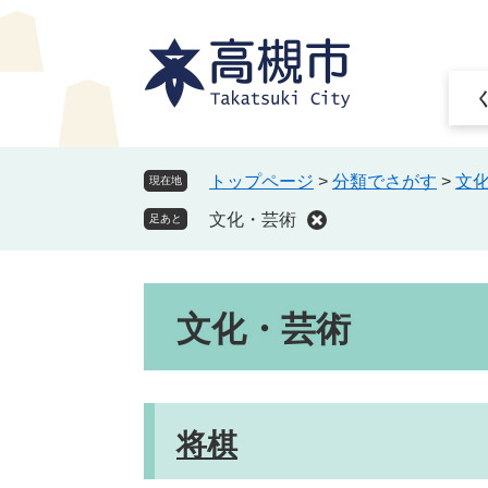
ペ
メ
ー
ニ
ジ
ュ
の
ー
先
を
頭
飛
で
ば
トップページ
>
分類でさがす
>
文
現在地
す
し
文化・芸術
。
て
足あと
本
文
本
へ
文化・芸術
文
将棋