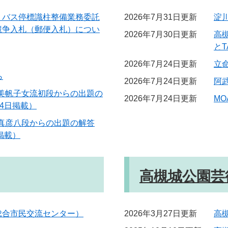
」バス停標識柱整備業務委託
2026年7月31日更新
淀
競争入札（郵便入札）につい
2026年7月30日更新
高
とT
2026年7月24日更新
立
ら
2026年7月24日更新
阿
佐美帆子女流初段からの出題の
2026年7月24日更新
M
24日掲載）
野真彦八段からの出題の解答
掲載）
高槻城公園芸
総合市民交流センター）
2026年3月27日更新
高