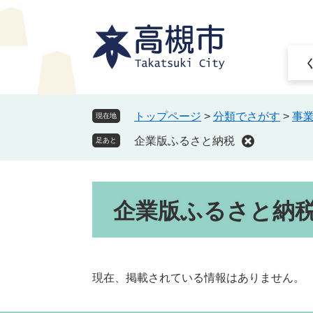
ペ
メ
ー
ニ
ジ
ュ
の
ー
先
を
頭
飛
で
ば
トップページ
>
分類でさがす
>
事
現在地
す
し
企業版ふるさと納税
。
て
足あと
本
文
本
へ
企業版ふるさと納
文
現在、掲載されている情報はありません。