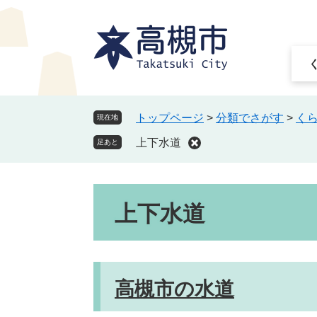
ペ
メ
ー
ニ
ジ
ュ
の
ー
先
を
頭
飛
で
ば
トップページ
>
分類でさがす
>
く
現在地
す
し
上下水道
。
て
足あと
本
文
本
へ
上下水道
文
高槻市の水道