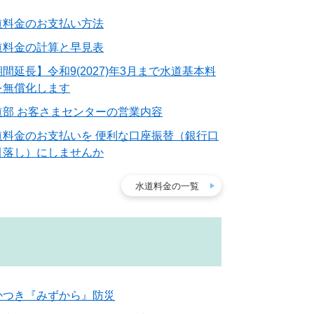
道料金のお支払い方法
道料金の計算と早見表
間延長】令和9(2027)年3月まで水道基本料
を無償化します
道部 お客さまセンターの営業内容
道料金のお支払いを 便利な口座振替（銀行口
引落し）にしませんか
水道料金の一覧
かつき『みずから』防災