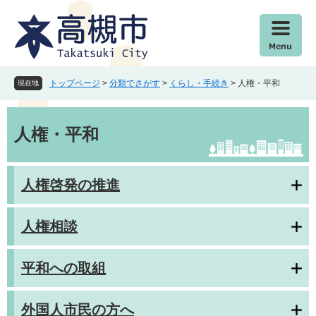
ペ
メ
ー
ニ
ジ
ュ
の
ー
先
を
頭
飛
トップページ
>
分類でさがす
>
くらし・手続き
>
人権・平和
現在地
で
ば
す
し
本
。
て
文
人権・平和
本
文
へ
人権啓発の推進
人権相談
平和への取組
外国人市民の方へ