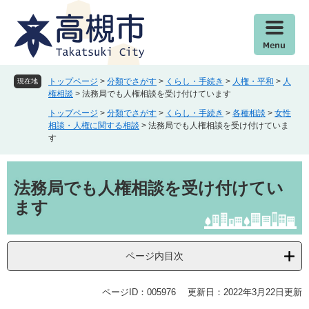
ペ
メ
ー
ニ
ジ
ュ
の
ー
先
を
頭
飛
トップページ
>
分類でさがす
>
くらし・手続き
>
人権・平和
>
人
現在地
で
ば
権相談
>
法務局でも人権相談を受け付けています
す
し
トップページ
>
分類でさがす
>
くらし・手続き
>
各種相談
>
女性
。
て
相談・人権に関する相談
>
法務局でも人権相談を受け付けていま
本
す
文
へ
本
文
法務局でも人権相談を受け付けてい
ます
ページ内目次
ページID：005976
更新日：2022年3月22日更新