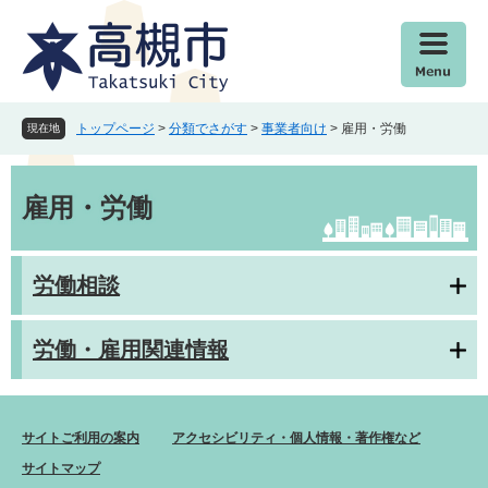
ペ
メ
ー
ニ
ジ
ュ
の
ー
先
を
頭
飛
トップページ
>
分類でさがす
>
事業者向け
>
雇用・労働
現在地
で
ば
す
し
本
。
て
文
雇用・労働
本
文
へ
労働相談
労働・雇用関連情報
サイトご利用の案内
アクセシビリティ・個人情報・著作権など
サイトマップ