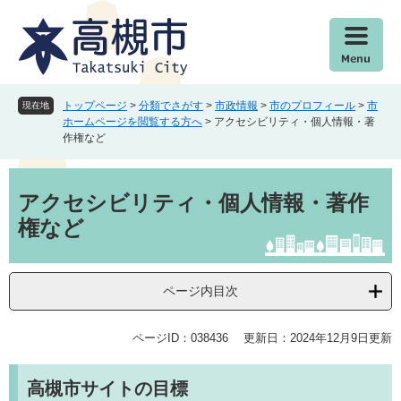
ペ
メ
ー
ニ
ジ
ュ
の
ー
先
を
頭
飛
トップページ
>
分類でさがす
>
市政情報
>
市のプロフィール
>
市
現在地
で
ば
ホームページを閲覧する方へ
>
アクセシビリティ・個人情報・著
作権など
す
し
。
て
本
本
文
文
アクセシビリティ・個人情報・著作
へ
権など
ページ内目次
ページID：038436
更新日：2024年12月9日更新
高槻市サイトの目標