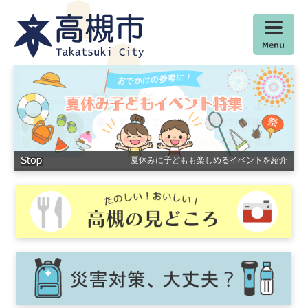
ペ
メ
ー
ニ
ジ
ュ
の
ー
先
を
本
頭
飛
文
で
ば
す
し
。
て
本
文
夏・冬・春休み中、市バスに乗り放題。おでかけパス販売中
幼児二人同乗用自転車等の購入費用を補助します
夏休みに子どもも楽しめるイベントを紹介
イチオシのこども・子育て施策を紹介
水道情報をまとめたサイトはこちら！
棋士が作成した詰将棋を公開中
熱中症にご注意を！
特殊詐欺に警戒を
へ