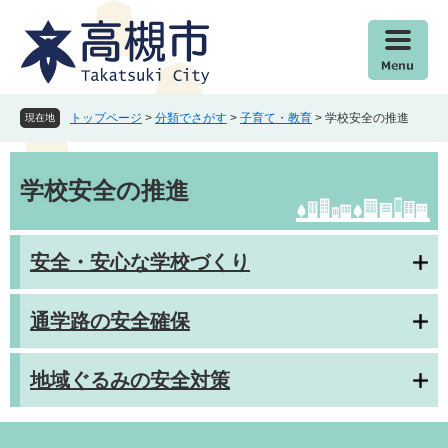
ペ
メ
ー
ニ
ジ
ュ
の
ー
先
を
頭
飛
トップページ
>
分類でさがす
>
子育て・教育
>
学校安全の推進
現在地
で
ば
す
し
本
。
て
文
学校安全の推進
本
文
へ
安全・安心な学校づくり
通学路の安全確保
地域ぐるみの安全対策