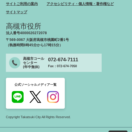
サイトご利用の案内
アクセシビリティ・個人情報・著作権など
サイトマップ
高槻市役所
法人番号4000020272078
〒569-0067 大阪府高槻市桃園町2番1号
（執務時間8時45分から17時15分）
高槻市コール
072-674-7111
センター
Fax：072-674-7050
(年中無休)
公式ソーシャルメディア一覧
Copyright Takatsuki City All Rights Reserved.