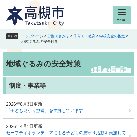
ペ
メ
ー
ニ
ジ
ュ
の
ー
先
を
頭
飛
トップページ
>
分類でさがす
>
子育て・教育
>
学校安全の推進
>
現在地
で
ば
地域ぐるみの安全対策
す
し
。
て
本
本
文
地域ぐるみの安全対策
文
へ
制度・事業等
2026年8月3日更新
「子ども見守り放送」を実施しています
2026年4月1日更新
セーフティボランティアによる子どもの見守り活動を実施して