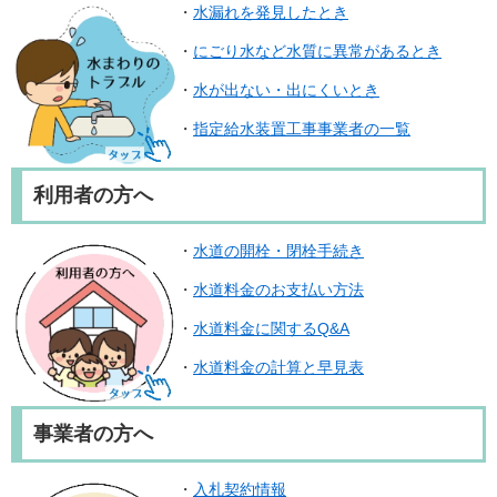
・
水漏れを発見したとき
・
にごり水など水質に異常があるとき
・
水が出ない・出にくいとき
・
指定給水装置工事事業者の一覧
利用者の方へ
・
水道の開栓・閉栓手続き
・
水道料金のお支払い方法
・
水道料金に関するQ&A
・
水道料金の計算と早見表
事業者の方へ
・
入札契約情報