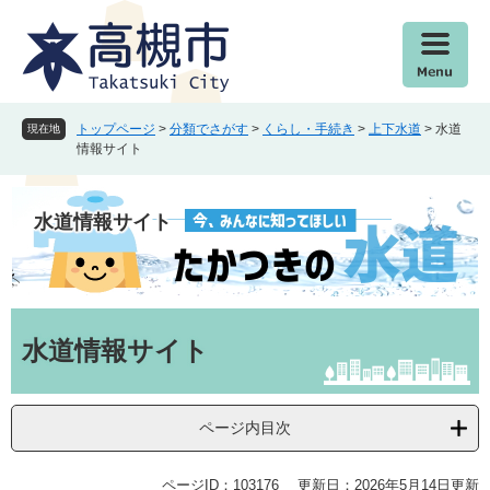
ペ
メ
ー
ニ
ジ
ュ
の
ー
先
を
頭
飛
トップページ
>
分類でさがす
>
くらし・手続き
>
上下水道
>
水道
現在地
で
ば
情報サイト
す
し
。
て
本
水道情報サイト
文
へ
本
文
水道情報サイト
ページ内目次
ページID：103176
更新日：2026年5月14日更新