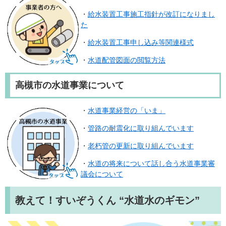
・
給水装置工事施工指針が改訂になりまし
た
・
給水装置工事申し込み等関連様式
・
水道配管図面の閲覧方法
高槻市の水道事業について
・
水道事業経営の「いま」
・
管路の耐震化に取り組んでいます
・
老朽管の更新に取り組んでいます
・
水道の将来について話し合う水道事業審
議会について
教えて！すいぞうくん “水道水のギモン”