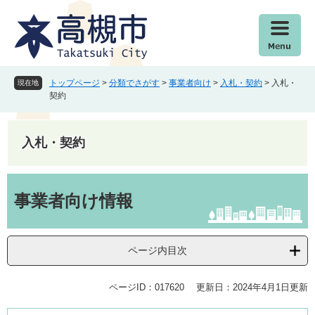
ペ
メ
ー
ニ
ジ
ュ
の
ー
先
を
頭
飛
トップページ
>
分類でさがす
>
事業者向け
>
入札・契約
>
入札・
現在地
で
ば
契約
す
し
。
て
本
入札・契約
文
へ
本
文
事業者向け情報
ページ内目次
ページID：017620
更新日：2024年4月1日更新