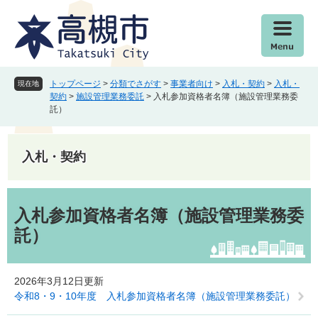
ペ
メ
ー
ニ
ジ
ュ
の
ー
先
を
頭
飛
トップページ
>
分類でさがす
>
事業者向け
>
入札・契約
>
入札・
現在地
で
ば
契約
>
施設管理業務委託
>
入札参加資格者名簿（施設管理業務委
託）
す
し
。
て
本
入札・契約
文
へ
本
文
入札参加資格者名簿（施設管理業務委
託）
2026年3月12日更新
令和8・9・10年度 入札参加資格者名簿（施設管理業務委託）