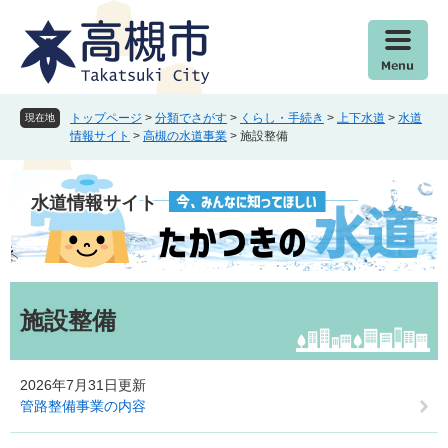
ペ
メ
ー
ニ
ジ
ュ
の
ー
先
を
頭
飛
トップページ
>
分類でさがす
>
くらし・手続き
>
上下水道
>
水道
現在地
で
ば
情報サイト
>
高槻の水道事業
>
施設整備
す
し
。
て
本
水道情報サイト
文
へ
本
文
施設整備
2026年7月31日更新
管路整備事業の内容