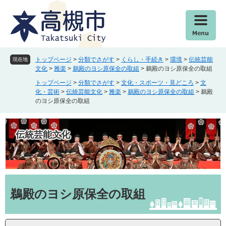
ペ
メ
ー
ニ
ジ
ュ
の
ー
先
を
頭
飛
トップページ
>
分類でさがす
>
くらし・手続き
>
環境
>
伝統芸能
現在地
で
ば
文化
>
雅楽
>
鵜殿のヨシ原保全の取組
>
鵜殿のヨシ原保全の取組
す
し
トップページ
>
分類でさがす
>
文化・スポーツ・見どころ
>
文
。
て
化・芸術
>
伝統芸能文化
>
雅楽
>
鵜殿のヨシ原保全の取組
>
鵜殿
本
のヨシ原保全の取組
文
へ
伝統芸能文化
本
文
鵜殿のヨシ原保全の取組