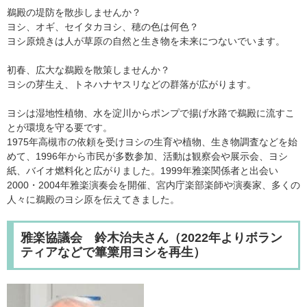
鵜殿の堤防を散歩しませんか？
ヨシ、オギ、セイタカヨシ、穂の色は何色？
ヨシ原焼きは人が草原の自然と生き物を未来につないでいます。
初春、広大な鵜殿を散策しませんか？
ヨシの芽生え、トネハナヤスリなどの群落が広がります。
ヨシは湿地性植物、水を淀川からポンプで揚げ水路で鵜殿に流すこ
とが環境を守る要です。
1975年高槻市の依頼を受けヨシの生育や植物、生き物調査などを始
めて、1996年から市民が多数参加、活動は観察会や展示会、ヨシ
紙、バイオ燃料化と広がりました。1999年雅楽関係者と出会い
2000・2004年雅楽演奏会を開催、宮内庁楽部楽師や演奏家、多くの
人々に鵜殿のヨシ原を伝えてきました。
雅楽協議会 鈴木治夫さん（2022年よりボラン
ティアなどで篳篥用ヨシを再生）