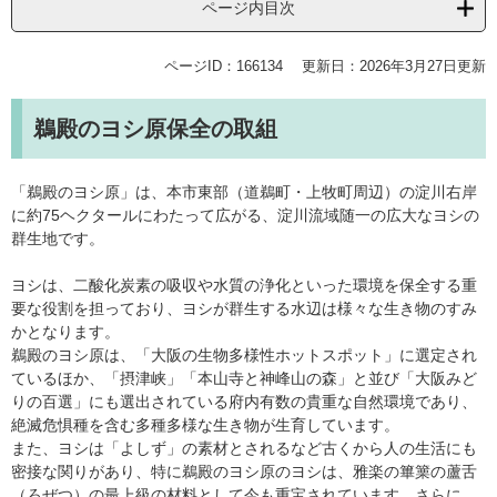
ページ内目次
ページID：166134
更新日：2026年3月27日更新
鵜殿のヨシ原保全の取組
「鵜殿のヨシ原」は、本市東部（道鵜町・上牧町周辺）の淀川右岸
に約75ヘクタールにわたって広がる、淀川流域随一の広大なヨシの
群生地です。
ヨシは、二酸化炭素の吸収や水質の浄化といった環境を保全する重
要な役割を担っており、ヨシが群生する水辺は様々な生き物のすみ
かとなります。
鵜殿のヨシ原は、「大阪の生物多様性ホットスポット」に選定され
ているほか、「摂津峡」「本山寺と神峰山の森」と並び「大阪みど
りの百選」にも選出されている府内有数の貴重な自然環境であり、
絶滅危惧種を含む多種多様な生き物が生育しています。
また、ヨシは「よしず」の素材とされるなど古くから人の生活にも
密接な関りがあり、特に鵜殿のヨシ原のヨシは、雅楽の篳篥の蘆舌
（ろぜつ）の最上級の材料として今も重宝されています。さらに、