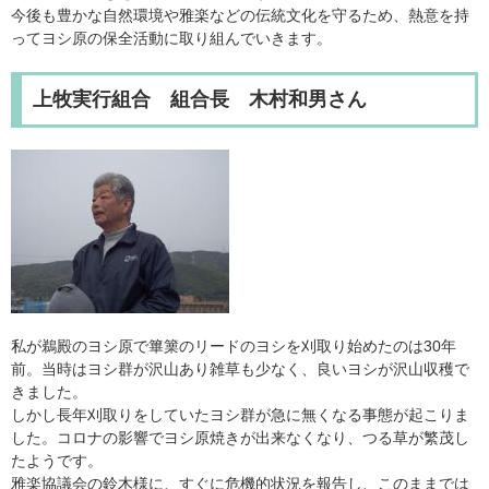
今後も豊かな自然環境や雅楽などの伝統文化を守るため、熱意を持
ってヨシ原の保全活動に取り組んでいきます。
上牧実行組合 組合長 木村和男さん
私が鵜殿のヨシ原で篳篥のリードのヨシを刈取り始めたのは30年
前。当時はヨシ群が沢山あり雑草も少なく、良いヨシが沢山収穫で
きました。
しかし長年刈取りをしていたヨシ群が急に無くなる事態が起こりま
した。コロナの影響でヨシ原焼きが出来なくなり、つる草が繁茂し
たようです。
雅楽協議会の鈴木様に、すぐに危機的状況を報告し、このままでは