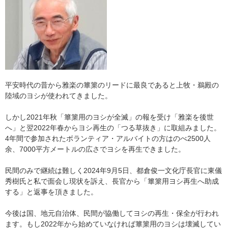
平安時代の昔から雅楽の篳篥のリードに最良であると上牧・鵜殿の
陸域のヨシが使われてきました。
しかし2021年秋「篳篥用のヨシが全滅」の報を受け「雅楽を後世
へ」と翌2022年春からヨシ再生の「つる草抜き」に取組みました。
4年間で参加されたボランティア・アルバイトの方はのべ2500人
余、7000平方メートルの広さでヨシを再生できました。
民間のみで継続は難しく2024年9月5日、都倉俊一文化庁長官に東儀
秀樹氏と私で面会し現状を訴え、長官から「篳篥用ヨシ再生へ助成
する」と返事を頂きました。
今後は国、地元自治体、民間が協働してヨシの再生・保全が行われ
ます。もし2022年から始めていなければ篳篥用のヨシは壊滅してい