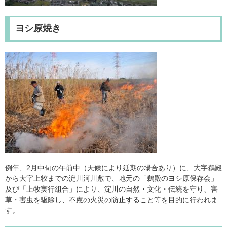
ヨシ原焼き
例年、2月中旬の午前中（天候により延期の場合あり）に、大字鵜殿
から大字上牧までの淀川河川敷で、地元の「鵜殿のヨシ原保存会」
及び「上牧実行組合」により、淀川の自然・文化・伝統を守り、害
草・害虫を駆除し、不慮の火災の防止すること等を目的に行われま
す。