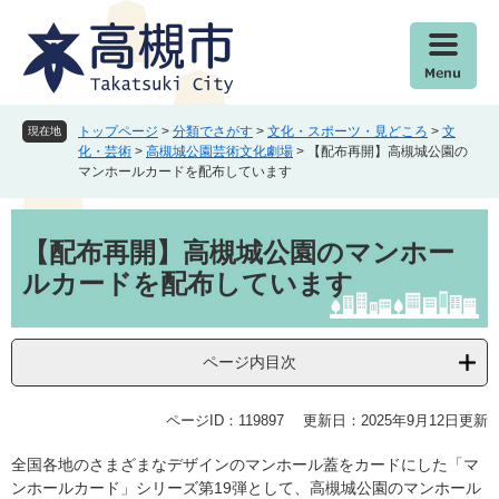
ペ
メ
ー
ニ
ジ
ュ
の
ー
先
を
頭
飛
トップページ
>
分類でさがす
>
文化・スポーツ・見どころ
>
文
現在地
で
ば
化・芸術
>
高槻城公園芸術文化劇場
>
【配布再開】高槻城公園の
マンホールカードを配布しています
す
し
。
て
本
本
文
文
【配布再開】高槻城公園のマンホー
へ
ルカードを配布しています
ページ内目次
ページID：119897
更新日：2025年9月12日更新
全国各地のさまざまなデザインのマンホール蓋をカードにした「マ
ンホールカード」シリーズ第19弾として、高槻城公園のマンホール