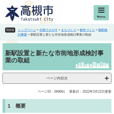
ペ
メ
ー
ニ
ジ
ュ
の
ー
先
を
頭
飛
トップページ
>
分類でさがす
>
まちづくり
>
都市づくり
>
新駅検
現在地
で
ば
討事業
>
新駅設置と新たな市街地形成検討事業の取組
す
し
。
て
本
本
文
新駅設置と新たな市街地形成検討事
文
業の取組
へ
ページ内目次
ページID：069061
更新日：2022年3月22日更新
1 概要