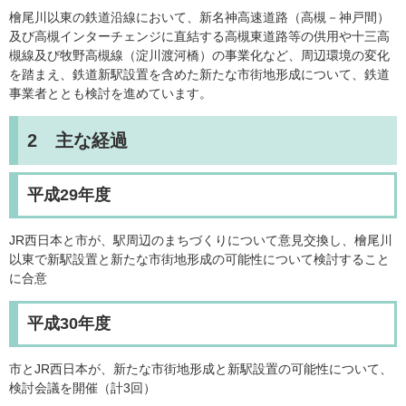
檜尾川以東の鉄道沿線において、新名神高速道路（高槻－神戸間）
及び高槻インターチェンジに直結する高槻東道路等の供用や十三高
槻線及び牧野高槻線（淀川渡河橋）の事業化など、周辺環境の変化
を踏まえ、鉄道新駅設置を含めた新たな市街地形成について、鉄道
事業者ととも検討を進めています。
2 主な経過
平成29年度
JR西日本と市が、駅周辺のまちづくりについて意見交換し、檜尾川
以東で新駅設置と新たな市街地形成の可能性について検討すること
に合意
平成30年度
市とJR西日本が、新たな市街地形成と新駅設置の可能性について、
検討会議を開催（計3回）