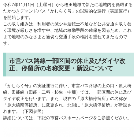
令和7年11月1日（土曜日）から樫田地域で新たに地域内を循環する
たかつきデマンドバス「かしらく号」の試験的な運行（実証運行）
を開始します。
この取り組みは、利用者の減少や運転士不足など公共交通を取り巻
く環境が厳しさを増す中、地域の移動手段の確保を図るため、これ
まで地域のみなさまと適切な交通手段の検討を重ねてきたもので
す。
市営バス路線一部区間の休止及びダイヤ改
正、停留所の名称変更・新設について
「かしらく号」の実証運行に伴い、市営バス路線の上の口・原大橋
線、田能線（田能・二料・杉生・中畑）では、一部区間の休止及び
ダイヤ改正を行います。また、現在の「原大橋停留所」の名称が
「原大橋南停留所」に変更され、北側に「原大橋停留所」が新設さ
れます。（下図参照）
詳細については、下記の市営バスホームページをご参照ください。