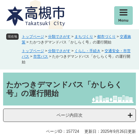
ペ
メ
ー
ニ
ジ
ュ
の
ー
先
を
頭
飛
トップページ
>
分類でさがす
>
まちづくり
>
都市づくり
>
交通施
現在地
で
ば
策
>
たかつきデマンドバス「かしらく号」の運行開始
す
し
トップページ
>
分類でさがす
>
くらし・手続き
>
交通安全・市営
。
て
バス
>
市営バス
>
たかつきデマンドバス「かしらく号」の運行開
本
始
文
へ
本
文
たかつきデマンドバス「かしらく
号」の運行開始
ページ内目次
ページID：157724
更新日：2025年9月26日更新