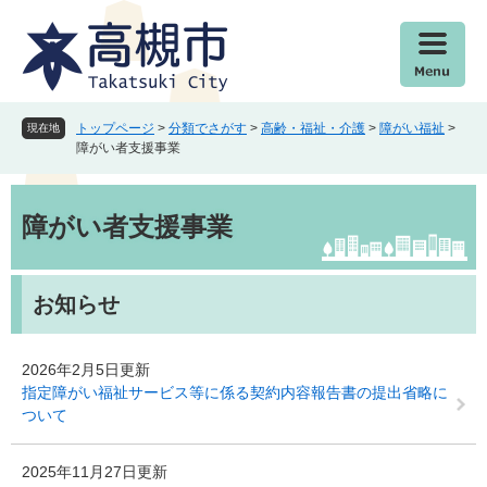
ペ
メ
ー
ニ
ジ
ュ
の
ー
先
を
頭
飛
トップページ
>
分類でさがす
>
高齢・福祉・介護
>
障がい福祉
>
現在地
で
ば
障がい者支援事業
す
し
。
て
本
本
文
障がい者支援事業
文
へ
お知らせ
2026年2月5日更新
指定障がい福祉サービス等に係る契約内容報告書の提出省略に
ついて
2025年11月27日更新