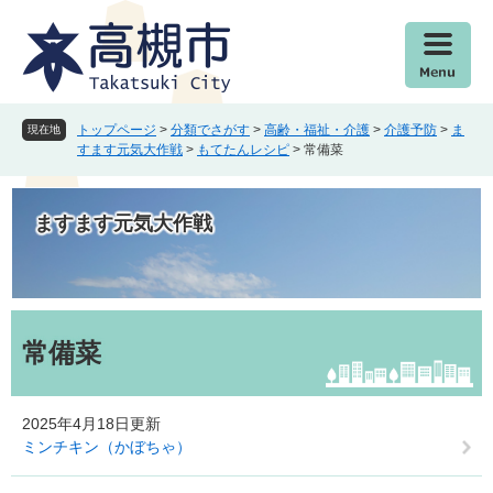
ペ
メ
ー
ニ
ジ
ュ
の
ー
先
を
頭
飛
トップページ
>
分類でさがす
>
高齢・福祉・介護
>
介護予防
>
ま
現在地
で
ば
すます元気大作戦
>
もてたんレシピ
>
常備菜
す
し
。
て
本
ますます元気大作戦
文
へ
本
文
常備菜
2025年4月18日更新
ミンチキン（かぼちゃ）