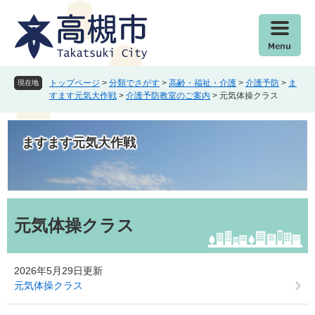
ペ
メ
ー
ニ
ジ
ュ
の
ー
先
を
頭
飛
トップページ
>
分類でさがす
>
高齢・福祉・介護
>
介護予防
>
ま
現在地
で
ば
すます元気大作戦
>
介護予防教室のご案内
>
元気体操クラス
す
し
。
て
本
ますます元気大作戦
文
へ
本
文
元気体操クラス
2026年5月29日更新
元気体操クラス