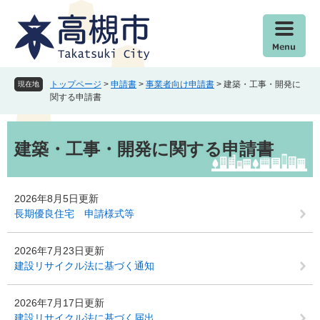
ペ
メ
ー
ニ
ジ
ュ
の
ー
先
を
頭
飛
トップページ
>
申請書
>
事業者向け申請書
>
建築・工事・開発に
現在地
で
ば
関する申請書
す
し
。
て
本
本
文
建築・工事・開発に関する申請書
文
へ
2026年8月5日更新
長期優良住宅 申請様式等
2026年7月23日更新
建設リサイクル法に基づく通知
2026年7月17日更新
建設リサイクル法に基づく届出