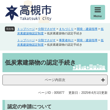
ペ
メ
ー
ニ
ジ
ュ
の
ー
先
を
頭
飛
トップページ
>
分類でさがす
>
まちづくり
>
開発・建築指導
>
低
現在地
で
ば
炭素建築物認定制度
>
低炭素建築物の認定手続き
す
し
トップページ
>
分類でさがす
>
事業者向け
>
開発・建築指導
>
低
。
て
炭素建築物認定制度
>
低炭素建築物の認定手続き
本
文
本
へ
文
低炭素建築物の認定手続き
ページ内目次
ページID：005877
更新日：2025年4月1日更新
認定の申請について