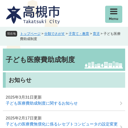
ペ
メ
ー
ニ
ジ
ュ
の
ー
先
を
頭
飛
トップページ
>
分類でさがす
>
子育て・教育
>
育児
>
子ども医療
現在地
で
ば
費助成制度
す
し
。
て
本
本
文
子ども医療費助成制度
文
へ
お知らせ
2025年3月31日更新
子ども医療費助成制度に関するお知らせ
2025年2月17日更新
子どもの医療費無償化に係るレセプトコンピュータの設定変更