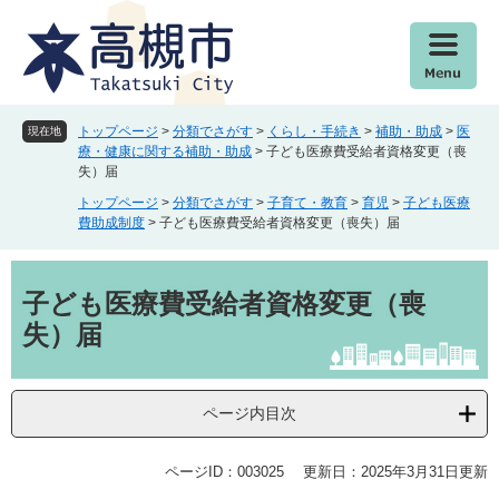
ペ
メ
ー
ニ
ジ
ュ
の
ー
先
を
頭
飛
トップページ
>
分類でさがす
>
くらし・手続き
>
補助・助成
>
医
現在地
で
ば
療・健康に関する補助・助成
>
子ども医療費受給者資格変更（喪
失）届
す
し
。
て
トップページ
>
分類でさがす
>
子育て・教育
>
育児
>
子ども医療
本
費助成制度
>
子ども医療費受給者資格変更（喪失）届
文
へ
本
文
子ども医療費受給者資格変更（喪
失）届
ページ内目次
ページID：003025
更新日：2025年3月31日更新