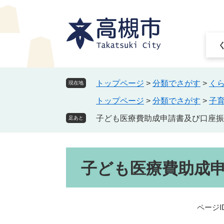
ペ
メ
ー
ニ
ジ
ュ
の
ー
先
を
頭
飛
で
ば
トップページ
>
分類でさがす
>
く
現在地
す
し
トップページ
>
分類でさがす
>
子
。
て
本
子ども医療費助成申請書及び口座振
足あと
文
へ
本
子ども医療費助成
文
ページID