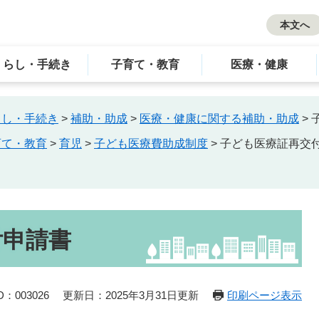
本文へ
くらし・手続き
子育て・教育
医療・健康
らし・手続き
>
補助・助成
>
医療・健康に関する補助・助成
>
育て・教育
>
育児
>
子ども医療費助成制度
>
子ども医療証再交
付申請書
：003026
更新日：2025年3月31日更新
印刷ページ表示