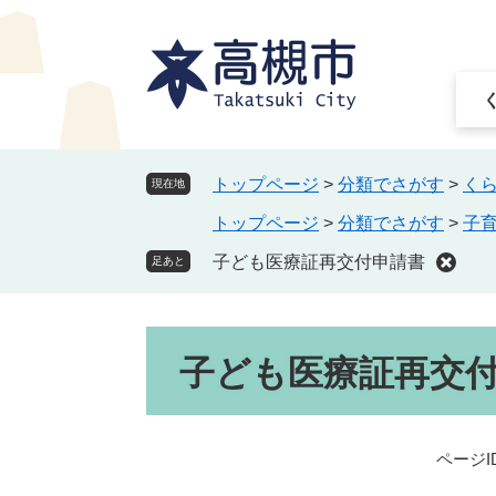
ペ
メ
ー
ニ
ジ
ュ
の
ー
先
を
頭
飛
で
ば
トップページ
>
分類でさがす
>
く
現在地
す
し
トップページ
>
分類でさがす
>
子
。
て
本
子ども医療証再交付申請書
足あと
文
へ
本
子ども医療証再交
文
ページID