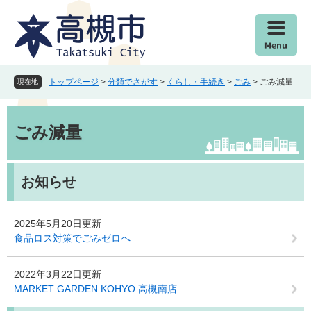
ペ
メ
ー
ニ
ジ
ュ
の
ー
先
を
頭
飛
トップページ
>
分類でさがす
>
くらし・手続き
>
ごみ
>
ごみ減量
現在地
で
ば
す
し
本
。
て
文
ごみ減量
本
文
へ
お知らせ
2025年5月20日更新
食品ロス対策でごみゼロへ
2022年3月22日更新
MARKET GARDEN KOHYO 高槻南店