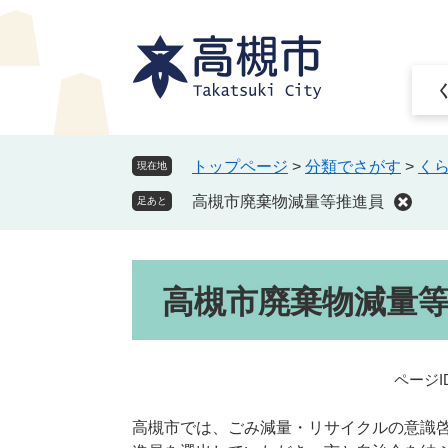
ペ
メ
ー
ニ
ジ
ュ
の
ー
先
を
頭
飛
で
ば
トップページ
>
分類でさがす
>
く
現在地
す
し
高槻市廃棄物減量等推進員
。
て
足あと
本
文
本
へ
高槻市廃棄物減量
文
ページID
高槻市では、ごみ減量・リサイクルの意識