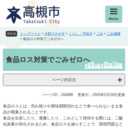
ペ
メ
ー
ニ
ジ
ュ
の
ー
先
を
頭
飛
トップページ
>
分類でさがす
>
くらし・手続き
>
ごみ
>
ごみ減量
現在地
で
ば
>
食品ロス対策でごみゼロへ
す
し
。
て
本
本
文
食品ロス対策でごみゼロへ
文
へ
ページ内目次
ページID：156998
更新日：2025年5月20日更新
食品ロスとは、売れ残りや賞味期限切れなどで食べられないまま食
品が廃棄されることです。
食品を生産したり、運搬したり、ごみとして焼却する際には、二酸
化炭素が排出されるため、食品ロスを減らすことで、環境問題など