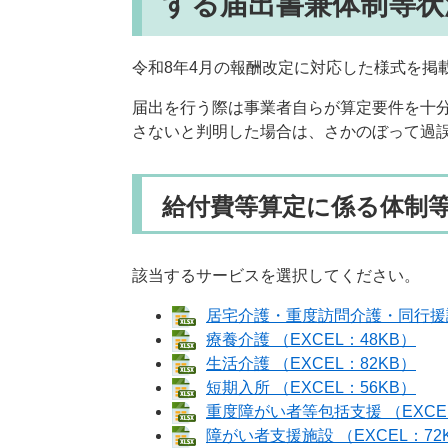
する届出書兼体制等状
令和8年4月の報酬改定に対応した様式を掲
届出を行う際は事業者自らが算定要件を十
さないと判明した場合は、さかのぼって過
給付費等算定に係る体制
該当するサービスを選択してください。
居宅介護・重度訪問介護・同行援護・
療養介護 （EXCEL：48KB）
生活介護 （EXCEL：82KB）
短期入所 （EXCEL：56KB）
重度障がい者等包括支援 （EXCEL
障がい者支援施設 （EXCEL：72