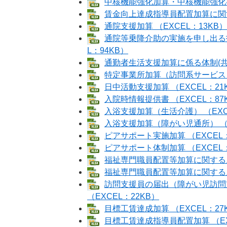
中核機能強化加算・中核機能強化事
賃金向上達成指導員配置加算に関する
通院支援加算 （EXCEL：13KB）
通院等乗降介助の実施を申し出る
L：94KB）
通勤者生活支援加算に係る体制(共同
特定事業所加算（訪問系サービス） 
日中活動支援加算 （EXCEL：21
入院時情報提供書 （EXCEL：87
入浴支援加算（生活介護） （EXC
入浴支援加算（障がい児通所） （E
ピアサポート実施加算 （EXCEL：
ピアサポート体制加算 （EXCEL：
福祉専門職員配置等加算に関する届出
福祉専門職員配置等加算に関する届出
訪問支援員の届出（障がい児訪問
（EXCEL：22KB）
目標工賃達成加算 （EXCEL：27
目標工賃達成指導員配置加算 （EX