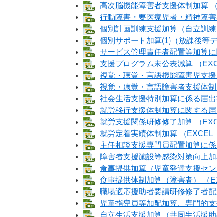
高次脳機能障害者支援体制加算 （E
行動障害・要医療児者・精神障害者
個別計画訓練支援加算（自立訓練） 
個別サポート加算(1)（放課後等デ
サービス管理責任者配置等加算に関す
支援プログラム未公表減算 （EXC
視覚・聴覚・言語機能障害児支援加
視覚・聴覚・言語障害者支援体制加算
社会生活支援特別加算に係る届出書 
就労移行支援体制加算に関する届出書
就労支援関係研修修了加算 （EXC
就労定着実績体制加算 （EXCEL：
主任相談支援専門員配置加算に係る届
障害者支援施設等感染対策向上加算 
食事提供加算（児童発達支援センター
食事提供体制加算（障害者） （EX
職場適応援助者要請研修修了者配置体
児童指導員等加配加算、専門的支援
自立生活支援加算（共同生活援助の