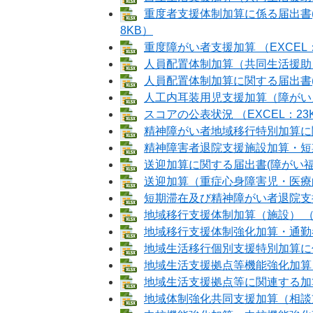
重度者支援体制加算に係る届出書(
8KB）
重度障がい者支援加算 （EXCEL：
人員配置体制加算（共同生活援助） 
人員配置体制加算に関する届出書(生
人工内耳装用児支援加算（障がい児通
スコアの公表状況 （EXCEL：23
精神障がい者地域移行特別加算に関す
精神障害者退院支援施設加算・短期滞
送迎加算に関する届出書(障がい福祉
送迎加算（重症心身障害児・医療的ケ
短期滞在及び精神障がい者退院支援
地域移行支援体制加算（施設） （E
地域移行支援体制強化加算・通勤者生
地域生活移行個別支援特別加算に係る
地域生活支援拠点等機能強化加算 （
地域生活支援拠点等に関連する加算の
地域体制強化共同支援加算（相談支援