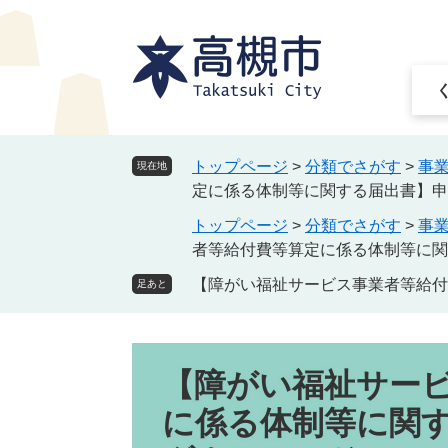
ペ
メ
ー
ニ
ジ
ュ
の
ー
先
を
頭
飛
で
ば
トップページ
>
分類でさがす
>
事
現在地
す
し
定に係る体制等に関する届出書】申
。
て
トップページ
>
分類でさがす
>
事
本
者等給付費等算定に係る体制等に関
文
へ
【障がい福祉サービス事業者等給付
足あと
本
【障がい福祉サー
文
に係る体制等に関