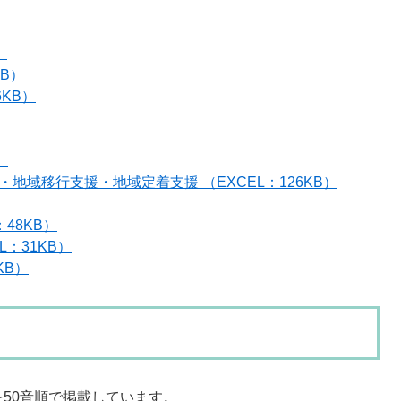
）
KB）
6KB）
）
地域移行支援・地域定着支援 （EXCEL：126KB）
48KB）
：31KB）
KB）
50音順で掲載しています。