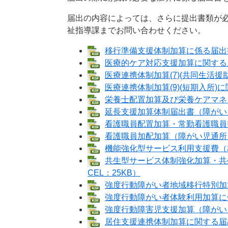
届出の内容によっては、さらに提出書類が
祉指導課までお問い合わせください。
移行準備支援体制加算に係る届出書 
医療的ケア対応支援加算に関する届出
医療連携体制加算(7)(共同生活援助
医療連携体制加算(9)(短期入所)に
栄養士配置加算及び栄養ケアマネジ
延長支援加算体制届出書（障がい児通
看護職員配置加算・常勤看護職員等
看護職員加配加算（障がい児通所） 
機能強化型サービス利用支援費（相談
共生型サービス体制強化加算・共
CEL：25KB）
強度行動障がい者地域移行特別加算に
強度行動障がい者体験利用加算に係る
強度行動障害児支援加算（障がい児通
居住支援連携体制加算に関する届出書