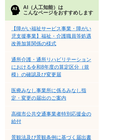
AI（人工知能）は
こんなページをおすすめします
【障がい福祉サービス事業・障がい
児支援事業】福祉・介護職員等処遇
改善加算関係の様式
通所介護・通所リハビリテーション
における令和8年度の算定区分（規
模）の確認及び変更届
医療みなし事業所に係るみなし指
定・変更の届出のご案内
高槻市公共交通事業者特別応援金の
給付
景観法及び景観条例に基づく届出書