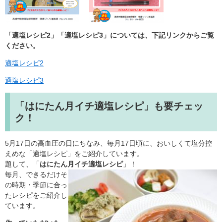
「適塩レシピ2」「適塩レシピ3」については、下記リンクからご覧
ください。
適塩レシピ2
適塩レシピ3
「はにたん月イチ適塩レシピ」も要チェッ
ク！
5月17日の高血圧の日にちなみ、毎月17日頃に、おいしくて塩分控
えめな「適塩レシピ」をご紹介しています。
題して、「
はにたん月イチ適塩レシピ
」！
毎月、できるだけそ
の時期・季節に合っ
たレシピをご紹介し
ています。