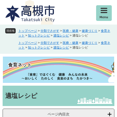
ペ
メ
ー
ニ
ジ
ュ
の
ー
先
を
頭
飛
トップページ
>
分類でさがす
>
医療・健康
>
健康づくり
>
食育ネ
現在地
で
ば
ット
>
知っトクレシピ
>
適塩レシピ
>
適塩レシピ
す
し
トップページ
>
分類でさがす
>
医療・健康
>
健康づくり
>
食育ネ
。
て
ット
>
知っトクレシピ
>
適塩レシピ
>
適塩レシピ
本
文
へ
食育ネット
本
文
適塩レシピ
ページ内目次