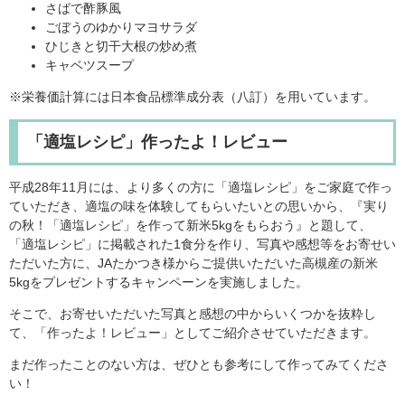
さばで酢豚風
ごぼうのゆかりマヨサラダ
ひじきと切干大根の炒め煮
キャベツスープ
※栄養価計算には日本食品標準成分表（八訂）を用いています。
「適塩レシピ」作ったよ！レビュー
平成28年11月には、より多くの方に「適塩レシピ」をご家庭で作っ
ていただき、適塩の味を体験してもらいたいとの思いから、『実り
の秋！「適塩レシピ」を作って新米5kgをもらおう』と題して、
「適塩レシピ」に掲載された1食分を作り、写真や感想等をお寄せい
ただいた方に、JAたかつき様からご提供いただいた高槻産の新米
5kgをプレゼントするキャンペーンを実施しました。
そこで、お寄せいただいた写真と感想の中からいくつかを抜粋し
て、「作ったよ！レビュー」としてご紹介させていただきます。
まだ作ったことのない方は、ぜひとも参考にして作ってみてくださ
い！