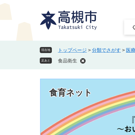
ペ
メ
ー
ニ
ジ
ュ
の
ー
先
を
頭
飛
で
ば
トップページ
>
分類でさがす
>
医
現在地
す
し
食品衛生
。
て
足あと
本
文
へ
食育ネット