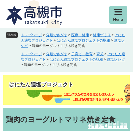
ペ
メ
ー
ニ
ジ
ュ
の
ー
先
を
頭
飛
トップページ
>
分類でさがす
>
医療・健康
>
健康づくり
>
はにた
現在地
で
ば
ん適塩プロジェクト
>
はにたん適塩プロジェクトの取組
>
適塩レ
シピ
>
鶏肉のヨーグルトマリネ焼き定食
す
し
。
て
トップページ
>
分類でさがす
>
子育て・教育
>
育児
>
はにたん適
本
塩プロジェクト
>
はにたん適塩プロジェクトの取組
>
適塩レシピ
>
鶏肉のヨーグルトマリネ焼き定食
文
へ
はにたん適塩プロジェクト
本
文
鶏肉のヨーグルトマリネ焼き定食