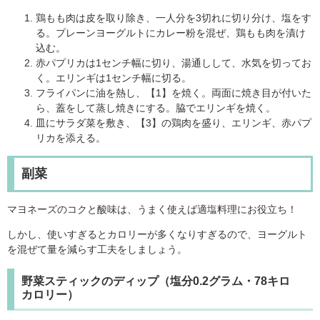
鶏もも肉は皮を取り除き、一人分を3切れに切り分け、塩をす
る。プレーンヨーグルトにカレー粉を混ぜ、鶏もも肉を漬け
込む。
赤パプリカは1センチ幅に切り、湯通しして、水気を切ってお
く。エリンギは1センチ幅に切る。
フライパンに油を熱し、【1】を焼く。両面に焼き目が付いた
ら、蓋をして蒸し焼きにする。脇でエリンギを焼く。
皿にサラダ菜を敷き、【3】の鶏肉を盛り、エリンギ、赤パプ
リカを添える。
副菜
マヨネーズのコクと酸味は、うまく使えば適塩料理にお役立ち！
しかし、使いすぎるとカロリーが多くなりすぎるので、ヨーグルト
を混ぜて量を減らす工夫をしましょう。
野菜スティックのディップ（塩分0.2グラム・78キロ
カロリー）