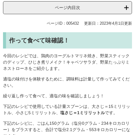
ページ内目次
ページID：005432
更新日：2023年4月1日更新
作って食べて味確認！
今回のレシピでは、鶏肉のヨーグルトマリネ焼き、野菜スティック
のディップ、ひじき煮リメイク！キャベツサラダ、野菜たっぷりミ
ネストローネをご紹介します。
適塩の味付けを体験するために、調味料は計量して作ってみてくだ
さい。
繰り返し作って食べて、適塩の味を確認しましょう！
下記のレシピで使用している計量スプーンは、大さじ＝15ミリリッ
トル、小さじ5ミリリットル、
塩さじ＝1ミリリットル
です。
下記のレシピに、ごはん150グラム（塩分0グラム・234キロカロリ
ー）をプラスすると、合計で塩分2.1グラム・553キロカロリーにな