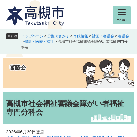
ペ
メ
ー
ニ
ジ
ュ
の
ー
先
を
頭
飛
トップページ
>
分類でさがす
>
市政情報
>
計画・審議会
>
審議会
現在地
で
ば
>
健康・医療・福祉
>
高槻市社会福祉審議会障がい者福祉専門分
科会
す
し
。
て
本
審議会
文
へ
本
文
高槻市社会福祉審議会障がい者福祉
専門分科会
2026年6月20日更新