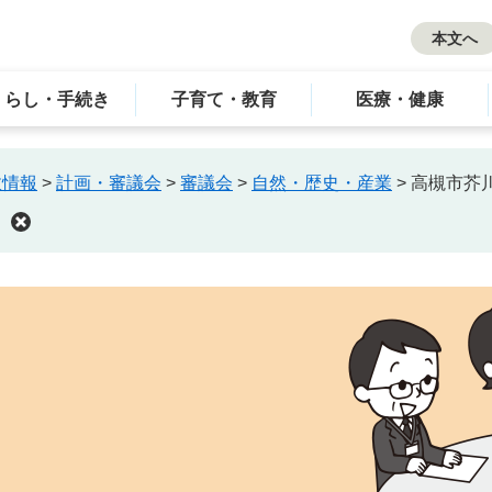
本文へ
くらし・手続き
子育て・教育
医療・健康
政情報
>
計画・審議会
>
審議会
>
自然・歴史・産業
>
高槻市芥