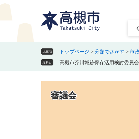
ペ
メ
ー
ニ
ジ
ュ
の
ー
先
を
頭
飛
で
ば
トップページ
>
分類でさがす
>
市
現在地
す
し
高槻市芥川城跡保存活用検討委員会
。
て
足あと
本
文
へ
審議会