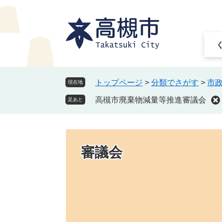
ペ
メ
ー
ニ
ジ
ュ
の
ー
先
を
頭
飛
で
ば
トップページ
>
分類でさがす
>
市
現在地
す
し
高槻市廃棄物減量等推進審議会
。
て
足あと
本
文
へ
審議会