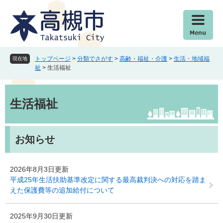
ペ
メ
ー
ニ
ジ
ュ
の
ー
先
を
頭
飛
トップページ
>
分類でさがす
>
高齢・福祉・介護
>
生活・地域福
現在地
で
ば
祉
>
生活福祉
す
し
。
て
本
本
文
生活福祉
文
へ
お知らせ
2026年8月3日更新
平成25年生活扶助基準改定に関する最高裁判決への対応を踏ま
えた保護費等の追加給付について
2025年9月30日更新