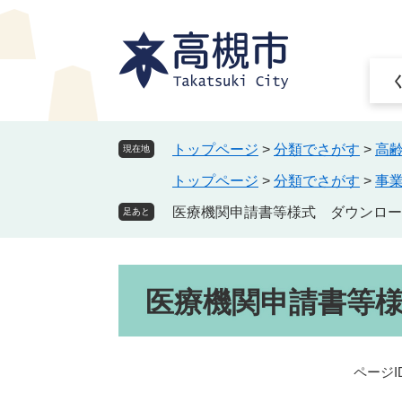
ペ
メ
ー
ニ
ジ
ュ
の
ー
先
を
頭
飛
で
ば
トップページ
>
分類でさがす
>
高
現在地
す
し
トップページ
>
分類でさがす
>
事
。
て
本
医療機関申請書等様式 ダウンロー
足あと
文
へ
本
医療機関申請書等
文
ページID