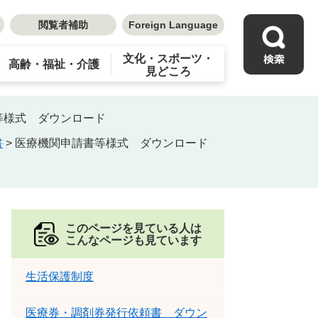
閲覧者補助
Foreign Language
文化・スポーツ・
高齢・福祉・介護
見どころ
等様式 ダウンロード
書
>
医療機関申請書等様式 ダウンロード
このページを見ている人は
こんなページも見ています
生活保護制度
医療券・調剤券発行依頼書 ダウン