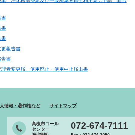
搬業、浄化槽清掃業及び一般廃棄物再生利用業の申請、届出
出書
出書
出書
変更報告書
報告書
管理者変更届、使用廃止・使用中止届出書
人情報・著作権など
サイトマップ
072-674-7111
高槻市コール
センター
(年中無休)
Fax：072-674-7050