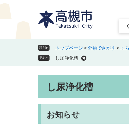
ペ
メ
ー
ニ
ジ
ュ
の
ー
先
を
頭
飛
で
ば
トップページ
>
分類でさがす
>
く
現在地
す
し
し尿浄化槽
。
て
足あと
本
文
本
へ
し尿浄化槽
文
お知らせ