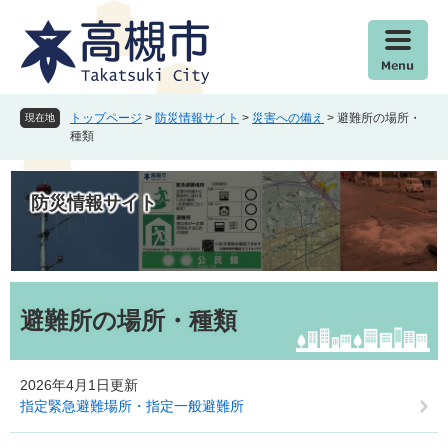
ペ
メ
ー
ニ
ジ
ュ
の
ー
先
を
頭
飛
トップページ
>
防災情報サイト
>
災害への備え
>
避難所の場所・
現在地
で
ば
種類
す
し
。
て
本
防災情報サイト
文
へ
本
文
避難所の場所・種類
2026年4月1日更新
指定緊急避難場所・指定一般避難所