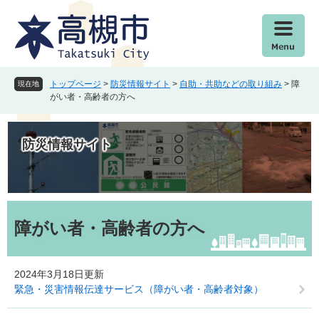
ペ
メ
ー
ニ
ジ
ュ
の
ー
先
を
頭
飛
トップページ
>
防災情報サイト
>
自助・共助などの取り組み
>
障
現在地
で
ば
がい者・高齢者の方へ
す
し
。
て
本
防災情報サイト
文
へ
本
文
障がい者・高齢者の方へ
2024年3月18日更新
緊急・災害情報伝達サービス（障がい者・高齢者対象）