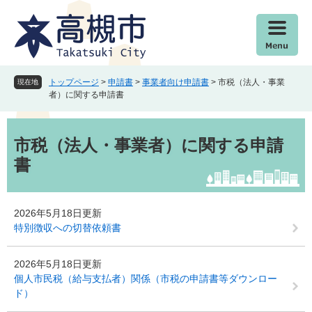
ペ
メ
ー
ニ
ジ
ュ
の
ー
先
を
頭
飛
トップページ
>
申請書
>
事業者向け申請書
>
市税（法人・事業
現在地
で
ば
者）に関する申請書
す
し
。
て
本
本
文
市税（法人・事業者）に関する申請
文
書
へ
2026年5月18日更新
特別徴収への切替依頼書
2026年5月18日更新
個人市民税（給与支払者）関係（市税の申請書等ダウンロー
ド）