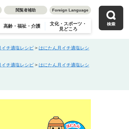
閲覧者補助
Foreign Language
文化・スポーツ・
高齢・福祉・介護
見どころ
月イチ適塩レシピ
>
はにたん月イチ適塩レシ
月イチ適塩レシピ
>
はにたん月イチ適塩レシ