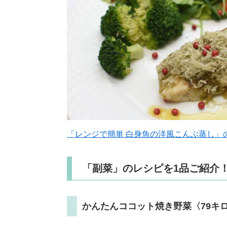
「レンジで簡単 白身魚の洋風こんぶ蒸し」
「副菜」のレシピを1品ご紹介
かんたんココット焼き野菜〈79キロ