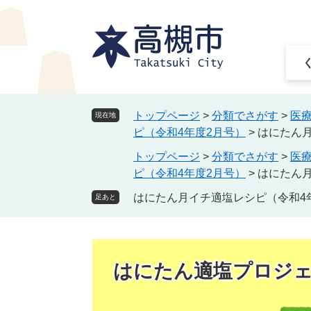
ペ
メ
ー
ニ
ジ
ュ
の
ー
先
を
頭
飛
で
ば
トップページ
>
分類でさがす
>
医
現在地
す
し
ピ（令和4年度2月号）
>
はにたん月
。
て
トップページ
>
分類でさがす
>
医
本
ピ（令和4年度2月号）
>
はにたん月
文
へ
はにたん月イチ適塩レシピ（令和4
足あと
はにたん適塩プロジ