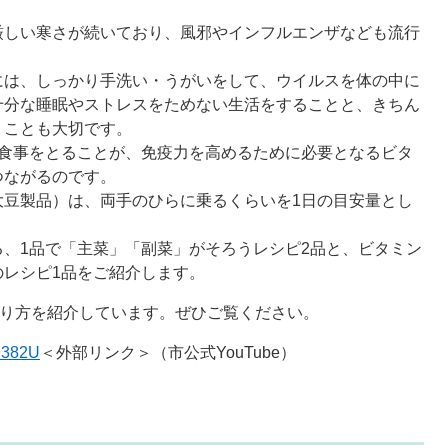
厳しい寒さが続いており、風邪やインフルエンザなども流行
には、しっかり手洗い・うがいをして、ウイルスを体の中に
十分な睡眠やストレスをためない生活をすることと、きちん
くことも大切です。
た食事をとることが、免疫力を高めるために必要となるビタ
つながるのです。
大豆製品）は、両手のひらに乗るくらいを1日の目安量とし
、1品で「主菜」「副菜」がそろうレシピ2品と、ビタミン
レシピ1品をご紹介します。
作り方を紹介しています。ぜひご覧ください。
9382U
＜外部リンク＞
（市公式YouTube）​
！