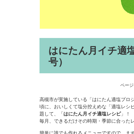
本
はにたん月イチ適塩
文
号）
ページI
高槻市が実施している「はにたん適塩プロジ
頃に、おいしくて塩分控えめな「適塩レシ
題して、「
はにたん月イチ適塩レシピ
」！
毎月、できるだけその時期・季節に合った
簡単に誰でも作れるメニューですので、ま