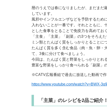
暦のうえでは春になりましたが、まだまだ
しています。
風邪やインフルエンザなどを予防するため
入れないことが一番です。それとともに、
とした食事をとることで免疫力を高めてお
「主食」「主菜」「副菜」の3つをそろえ
ミン類とたんぱく質をしっかりとることに
たんぱく質を多く含む食品（肉・魚・卵・
て、3食に分けて食べましょう。
今回は、たんぱく質と野菜をしっかりとれる
豊富な野菜をしっかり食べられる「副菜」の
※CATV広報番組で過去に放送した動画で
https://www.youtube.com/watch?v=BWX-3q
「主菜」のレシピを2品ご紹介