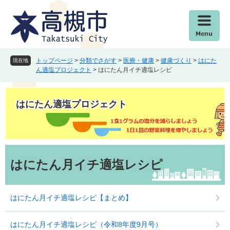
ペ
メ
ー
ニ
ジ
ュ
の
ー
先
を
頭
飛
トップページ
>
分類でさがす
>
医療・健康
>
健康づくり
>
はにた
現在地
で
ば
ん適塩プロジェクト
>
はにたん月イチ適塩レシピ
す
し
。
て
本
はにたん適塩プロジェクト
文
へ
本
文
はにたん月イチ適塩レシピ
はにたん月イチ適塩レシピ【まとめ】
はにたん月イチ適塩レシピ（令和8年度9月号）