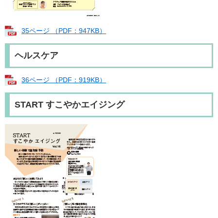
35ページ （PDF：947KB）
ヘルスケア
36ページ （PDF：919KB）
START すこやかエイジング