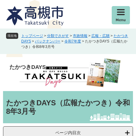
ペ
メ
ー
ニ
ジ
ュ
の
ー
先
を
頭
飛
トップページ
>
分類でさがす
>
市政情報
>
広報・広聴
>
たかつき
現在地
で
ば
DAYS
>
バックナンバー
>
令和7年度
>
たかつきDAYS（広報たか
つき）令和8年3月号
す
し
。
て
本
たかつきDAYS
文
へ
本
文
たかつきDAYS（広報たかつき）令和
8年3月号
ページ内目次