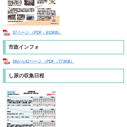
37ページ （PDF：633KB）
市政インフォ
38から42ページ （PDF：773KB）
し尿の収集日程