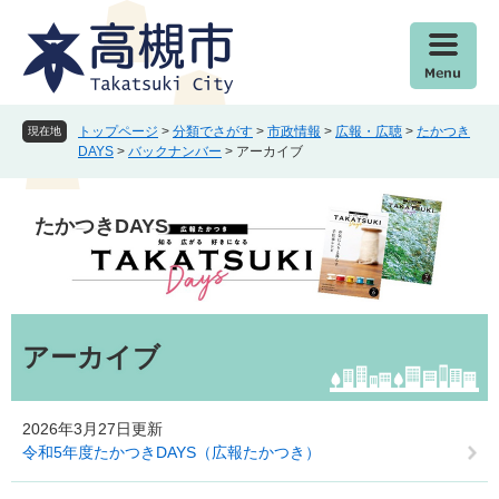
ペ
メ
ー
ニ
ジ
ュ
の
ー
先
を
頭
飛
トップページ
>
分類でさがす
>
市政情報
>
広報・広聴
>
たかつき
現在地
で
ば
DAYS
>
バックナンバー
>
アーカイブ
す
し
。
て
本
たかつきDAYS
文
へ
本
文
アーカイブ
2026年3月27日更新
令和5年度たかつきDAYS（広報たかつき）