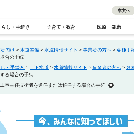
本文へ
くらし・手続き
子育て・教育
医療・健康
業者向け
>
水道整備
>
水道情報サイト
>
事業者の方へ
>
各種手
場合の手続
らし・手続き
>
上下水道
>
水道情報サイト
>
事業者の方へ
>
各
する場合の手続
工事主任技術者を選任または解任する場合の手続