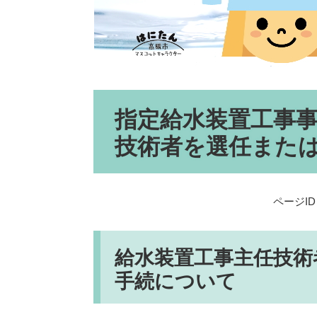
本
指定給水装置工事
文
技術者を選任また
ページID：
給水装置工事主任技術
手続について