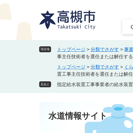
ペ
メ
ー
ニ
ジ
ュ
の
ー
先
を
頭
飛
で
ば
トップページ
>
分類でさがす
>
事
現在地
す
し
事主任技術者を選任または解任する
。
て
トップページ
>
分類でさがす
>
く
本
置工事主任技術者を選任または解任
文
へ
指定給水装置工事事業者の給水装置
足あと
水道情報サイト