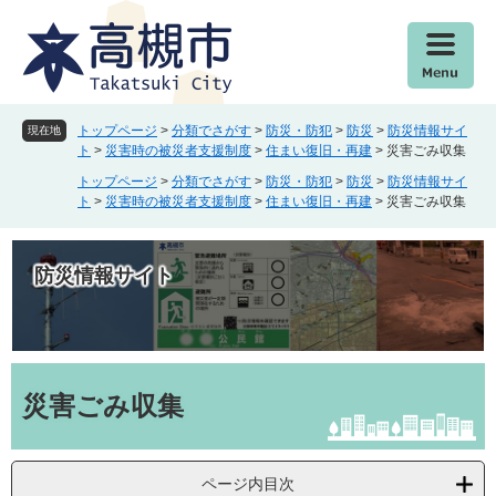
ペ
メ
ー
ニ
ジ
ュ
の
ー
先
を
頭
飛
トップページ
>
分類でさがす
>
防災・防犯
>
防災
>
防災情報サイ
現在地
で
ば
ト
>
災害時の被災者支援制度
>
住まい復旧・再建
>
災害ごみ収集
す
し
トップページ
>
分類でさがす
>
防災・防犯
>
防災
>
防災情報サイ
。
て
ト
>
災害時の被災者支援制度
>
住まい復旧・再建
>
災害ごみ収集
本
文
へ
防災情報サイト
本
文
災害ごみ収集
ページ内目次